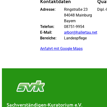
Kontaktdaten
Qual
Adresse:
Ringstraße 23
Dipl.-
84048 Mainburg
Bayern
Telefon:
08751-9954
E-Mail:
arbor@hallertau.net
Bereiche:
Landespflege
Anfahrt mit Google Maps
Sachverständigen-Kuratorium e.V.