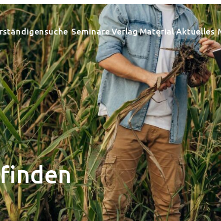
rständigensuche
Seminare
Verlag
Material
Aktuelles
 finden