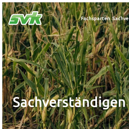
Zum
Inhalt
Fachsparten
Sachve
springen
Sachverständigen