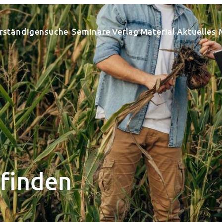
rständigensuche
Seminare
Verlag
Material
Aktuelles
 finden